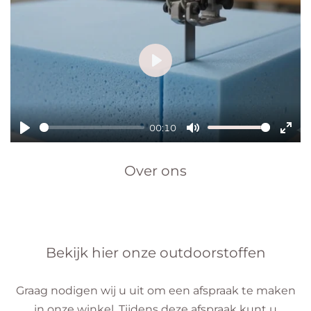
P
l
a
00:10
y
P
M
E
l
u
n
Over ons
a
t
t
y
e
e
r
f
Bekijk hier onze outdoorstoffen
u
l
Graag nodigen wij u uit om een afspraak te maken
l
in onze winkel. Tijdens deze afspraak kunt u