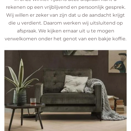
s
rekenen op een vrijblijvend en persoonlijk gesprek.
c
Wij willen er zeker van zijn dat u de aandacht krijgt
r
die u verdient. Daarom werken wij uitsluitend op
e
afspraak. We kijken ernaar uit u te mogen
e
verwelkomen onder het genot van een bakje koffie.
n