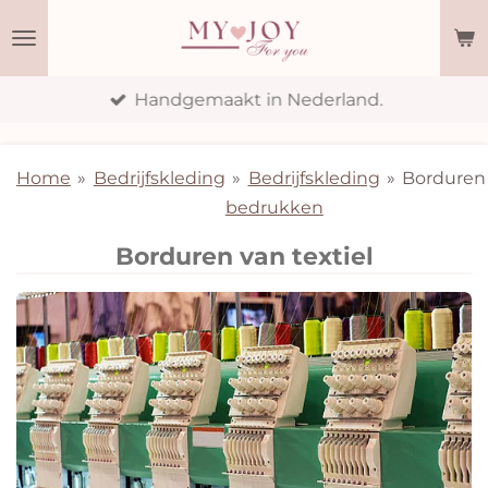
Ga
direct
naar
Handgemaakt in Nederland.
de
hoofdinhoud
Home
»
Bedrijfskleding
»
Bedrijfskleding
»
Borduren
bedrukken
Borduren van textiel