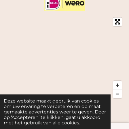
Deze website maakt gebruik van cookies
© 2026
My Joy kvk: 82401020, Telefoon 0619333623
om uw ervaring te verbeteren en op maat
Powered by
JouwWeb
gemaakte advertenties weer te geven. Door
op ‘Accepteren’ te klikken, gaat u akkoord
met het gebruik van alle cookies.