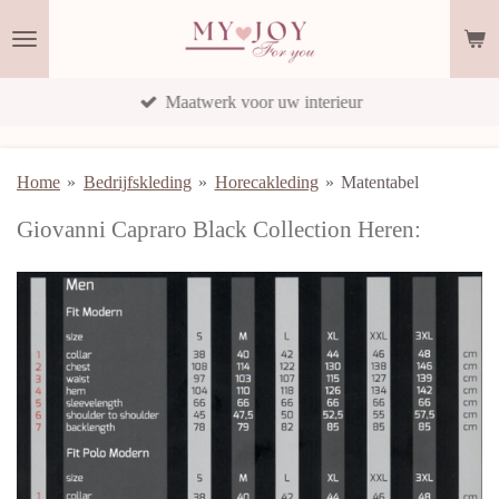
Ga
direct
naar
Maatwerk voor uw interieur
de
hoofdinhoud
Home
»
Bedrijfskleding
»
Horecakleding
»
Matentabel
Giovanni Capraro Black Collection Heren: