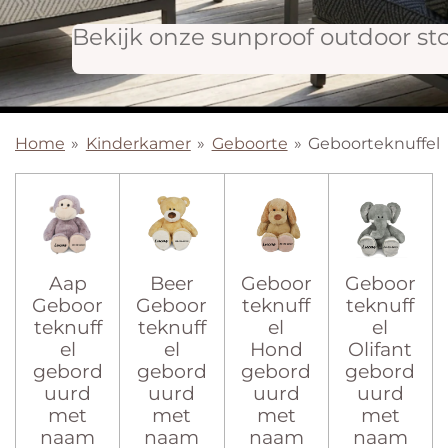
Bekijk onze sunproof outdoor st
Home
»
Kinderkamer
»
Geboorte
»
Geboorteknuffel
Aap
Beer
Geboor
Geboor
Geboor
Geboor
teknuff
teknuff
teknuff
teknuff
el
el
el
el
Hond
Olifant
gebord
gebord
gebord
gebord
uurd
uurd
uurd
uurd
met
met
met
met
naam
naam
naam
naam