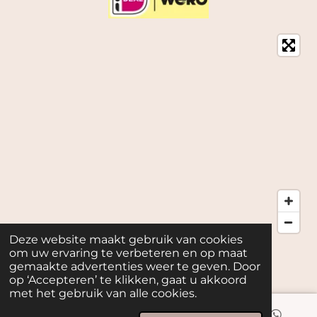
Deze website maakt gebruik van cookies
© 2026
My Joy kvk: 82401020, Telefoon 0619333623
om uw ervaring te verbeteren en op maat
gemaakte advertenties weer te geven. Door
Powered by
JouwWeb
op ‘Accepteren’ te klikken, gaat u akkoord
met het gebruik van alle cookies.