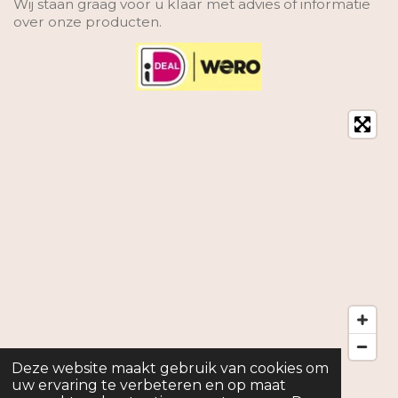
Wij staan graag voor u klaar met advies of informatie
over onze producten.
Deze website maakt gebruik van cookies om
© 2026
My Joy kvk: 82401020, Telefoon 0619333623
uw ervaring te verbeteren en op maat