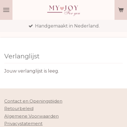
Ga
direct
naar
Handgemaakt in Nederland.
de
hoofdinhoud
Verlanglijst
Jouw verlanglijst is leeg.
Contact en Openingstijden
Retourbeleid
Algemene Voorwaarden
Privacystatement