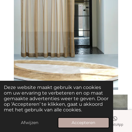
Deze website maakt gebruik van cookies
om uw ervaring te verbeteren en op maat
gemaakte advertenties weer te geven. Door
op ‘Accepteren’ te klikken, gaat u akkoord
met het gebruik van alle cookies.
Afwijzen
Accepteren
E-mailadres
Telefoonnummer
Kaart
WhatsApp