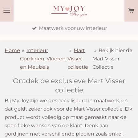
Ga
direct
naar
Eigen atelier
de
hoofdinhoud
Home
»
Interieur
»
Mart
»
Bekijk hier de
Gordijnen, Vloeren
Visser
Mart Visser
en Meubels
collectie
Collectie
Ontdek de exclusieve Mart Visser
collectie
Bij My Joy zijn we gespecialiseerd in maatwerk, en
dat geldt zeker ook voor de Mart Visser collectie. Elk
product wordt volledig op maat gemaakt naar de
specifieke wensen van de klant. Denk aan
gordijnen met verschillende plooien zoals enkel,