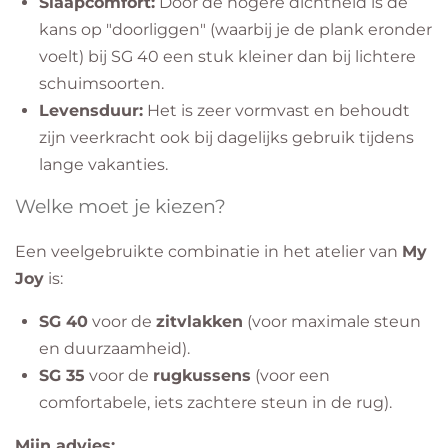
Slaapcomfort:
Door de hogere dichtheid is de
kans op "doorliggen" (waarbij je de plank eronder
voelt) bij SG 40 een stuk kleiner dan bij lichtere
schuimsoorten.
Levensduur:
Het is zeer vormvast en behoudt
zijn veerkracht ook bij dagelijks gebruik tijdens
lange vakanties.
​Welke moet je kiezen?
​Een veelgebruikte combinatie in het atelier van
My
Joy
is:
SG 40
voor de
zitvlakken
(voor maximale steun
en duurzaamheid).
SG 35
voor de
rugkussens
(voor een
comfortabele, iets zachtere steun in de rug).
Mijn advies: