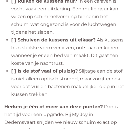
[ ] Ruiken de kussens muf?
In een caravan is
vocht vaak een uitdaging. Een muffe geur kan
wijzen op schimmelvorming binnenin het
schuim, wat ongezond is voor de luchtwegen
tijdens het slapen.
[ ] Schuiven de kussens uit elkaar?
Als kussens
hun strakke vorm verliezen, ontstaan er kieren
wanneer je er een bed van maakt. Dit gaat ten
koste van je nachtrust.
[ ] Is de stof vaal of pluizig?
Slijtage aan de stof
is niet alleen optisch storend, maar zorgt er ook
voor dat vuil en bacteriën makkelijker diep in het
kussen trekken.
Herken je één of meer van deze punten?
Dan is
het tijd voor een upgrade. Bij My Joy in
Dedemsvaart snijden we nieuw schuim exact op