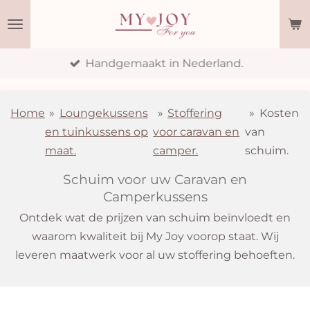
Ga
direct
naar
Handgemaakt in Nederland.
de
hoofdinhoud
Home
»
Loungekussens
»
Stoffering
»
Kosten
en tuinkussens op
voor caravan en
van
maat.
camper.
schuim.
Schuim voor uw Caravan en
Camperkussens
Ontdek wat de prijzen van schuim beïnvloedt en
waarom kwaliteit bij My Joy voorop staat. Wij
leveren maatwerk voor al uw stoffering behoeften.