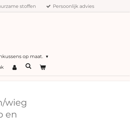
urzame stoffen
Persoonlijk advies
nkussens op maat.
ak
n/wieg
b en