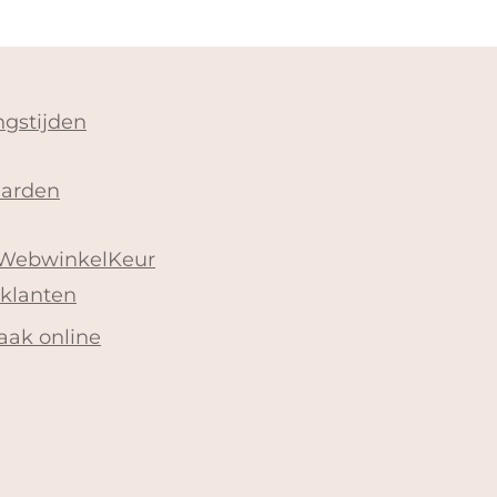
gstijden
arden
 WebwinkelKeur
 klanten
aak online