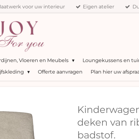
aatwerk voor uw interieur
Eigen atelier
Du
ordijnen, Vloeren en Meubels
Loungekussens en tui
jfskleding
Offerte aanvragen
Plan hier uw afspra
Kinderwage
deken van ri
badstof.