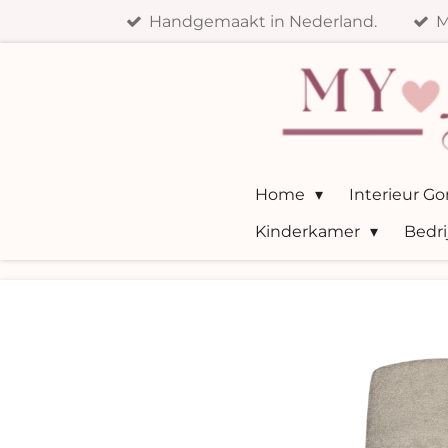
Handgemaakt in Nederland.
M
Ga
direct
naar
de
hoofdinhoud
Home
Interieur G
Kinderkamer
Bedri