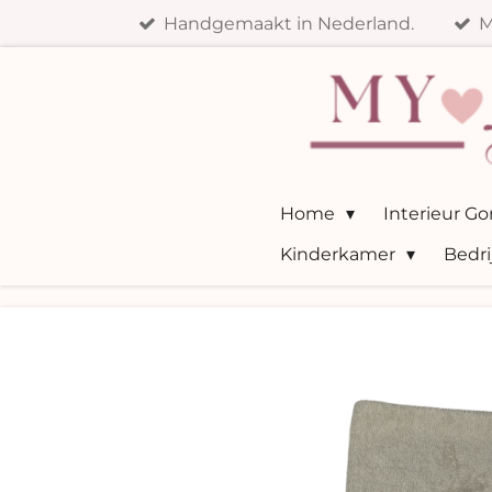
Handgemaakt in Nederland.
M
Ga
direct
naar
de
hoofdinhoud
Home
Interieur G
Kinderkamer
Bedri