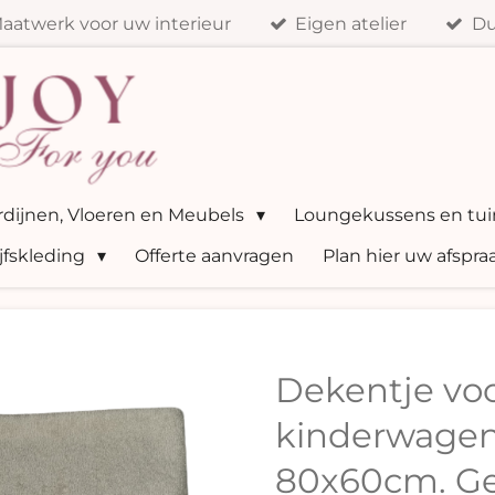
aatwerk voor uw interieur
Eigen atelier
Du
ordijnen, Vloeren en Meubels
Loungekussens en tui
jfskleding
Offerte aanvragen
Plan hier uw afspra
Dekentje vo
kinderwagen
80x60cm. Ge