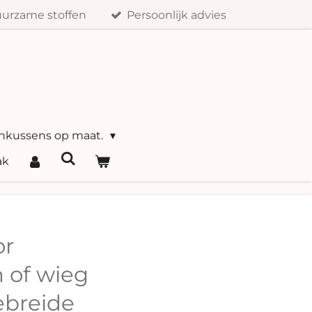
urzame stoffen
Persoonlijk advies
nkussens op maat.
ak
or
 of wieg
breide