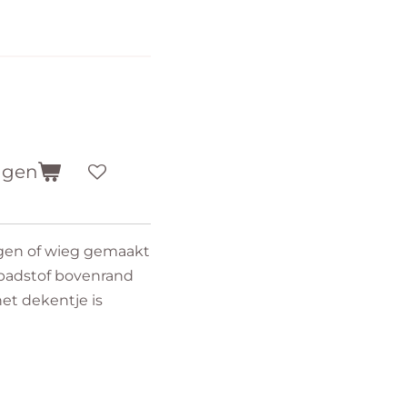
agen
gen of wieg gemaakt
badstof bovenrand
et dekentje is