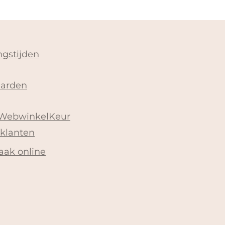
gstijden
arden
 WebwinkelKeur
 klanten
aak online