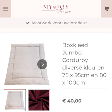
Ga
direct
naar
Maatwerk voor uw interieur
de
hoofdinhoud
Boxkleed
Jumbo
Corduroy
diverse kleuren
75 x 95cm en 80
x 100cm
€ 40,00