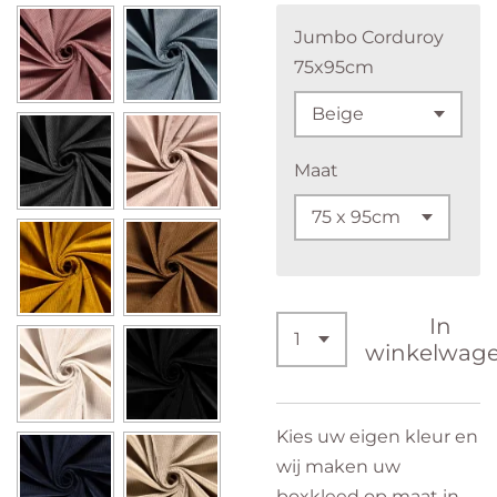
Jumbo Corduroy
75x95cm
Maat
In
winkelwag
Kies uw eigen kleur en
wij maken uw
boxkleed op maat in