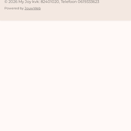
© 2026
My Joy kvk: 82401020, Telefoon 0619333623
Powered by
JouwWeb