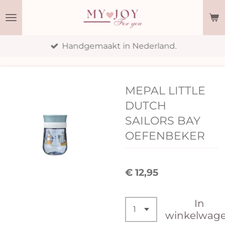
Ga
direct
naar
Handgemaakt in Nederland.
de
hoofdinhoud
MEPAL LITTLE
DUTCH
SAILORS BAY
OEFENBEKER
€ 12,95
In
winkelwag