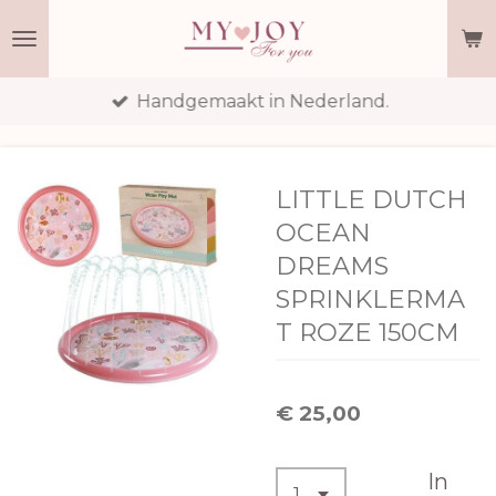
Ga
direct
naar
Handgemaakt in Nederland.
de
hoofdinhoud
LITTLE DUTCH
OCEAN
DREAMS
SPRINKLERMA
T ROZE 150CM
€ 25,00
In