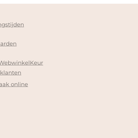
gstijden
arden
 WebwinkelKeur
 klanten
aak online