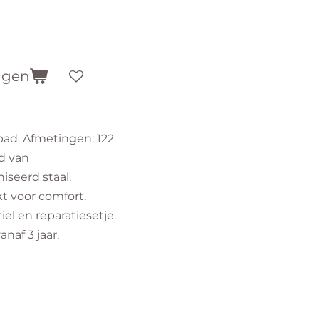
agen
ad. Afmetingen: 122
gd van
iseerd staal.
 voor comfort.
iel en reparatiesetje.
naf 3 jaar.