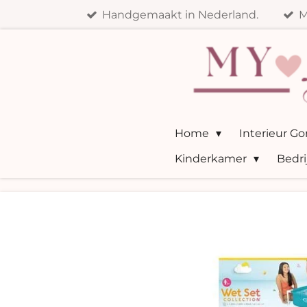
Handgemaakt in Nederland.
M
Ga
direct
naar
de
hoofdinhoud
Home
Interieur G
Kinderkamer
Bedri