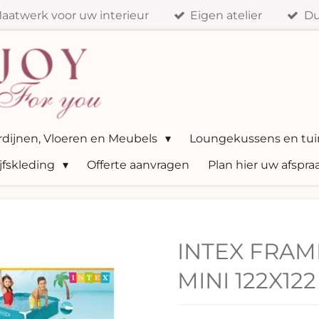
aatwerk voor uw interieur
Eigen atelier
Du
ordijnen, Vloeren en Meubels
Loungekussens en tui
jfskleding
Offerte aanvragen
Plan hier uw afspra
INTEX FRAM
MINI 122X122