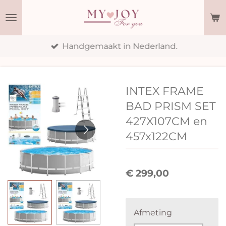
Ga
direct
naar
Handgemaakt in Nederland.
de
hoofdinhoud
INTEX FRAME
BAD PRISM SET
427X107CM en
457x122CM
€ 299,00
Afmeting