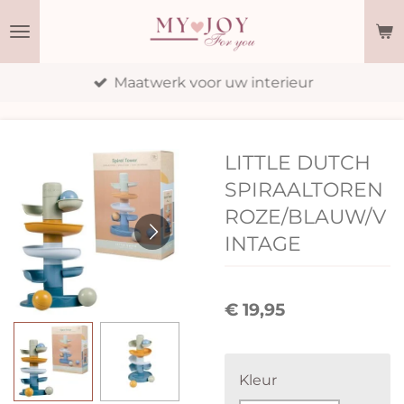
Ga
direct
naar
Maatwerk voor uw interieur
de
hoofdinhoud
LITTLE DUTCH
SPIRAALTOREN
ROZE/BLAUW/V
INTAGE
€ 19,95
Kleur