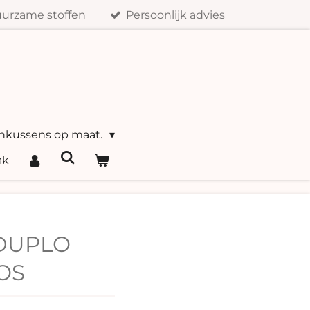
urzame stoffen
Persoonlijk advies
nkussens op maat.
ak
 DUPLO
OS