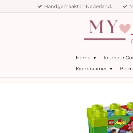
Handgemaakt in Nederland.
M
Ga
direct
naar
de
hoofdinhoud
Home
Interieur G
Kinderkamer
Bedri