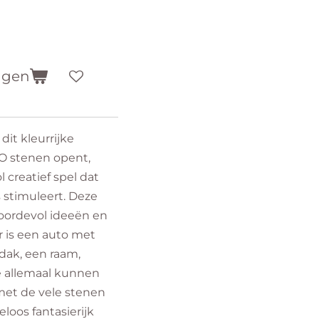
agen
it kleurrijke
O stenen opent,
 creatief spel dat
 stimuleert. Deze
boordevol ideeën en
Er is een auto met
dak, een raam,
e allemaal kunnen
et de vele stenen
loos fantasierijk