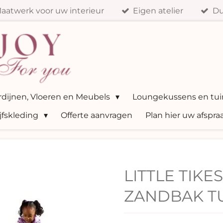
aatwerk voor uw interieur
Eigen atelier
Du
ordijnen, Vloeren en Meubels
Loungekussens en tui
jfskleding
Offerte aanvragen
Plan hier uw afspra
LITTLE TIKES
ZANDBAK T