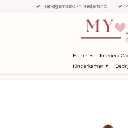
Handgemaakt in Nederland.
M
Ga
direct
naar
de
hoofdinhoud
Home
Interieur G
Kinderkamer
Bedri