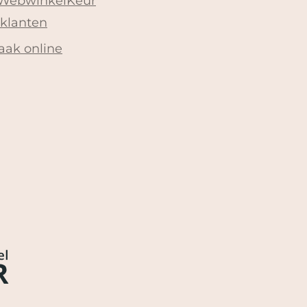
 WebwinkelKeur
 klanten
aak online