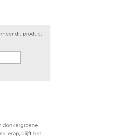
nneer dit product
in donkergroene
el erop, blijft het