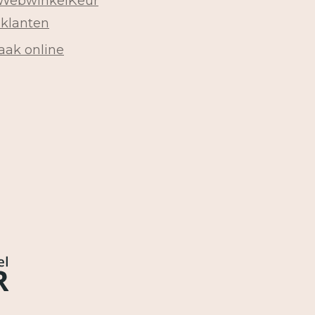
 WebwinkelKeur
 klanten
aak online