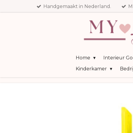
Handgemaakt in Nederland.
M
Ga
direct
naar
de
hoofdinhoud
Home
Interieur G
Kinderkamer
Bedri