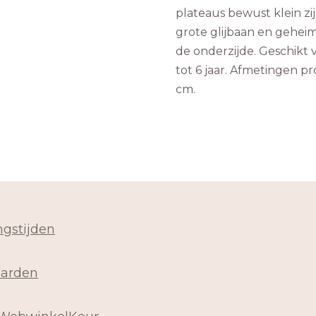
plateaus bewust klein z
grote glijbaan en gehei
de onderzijde. Geschikt 
tot 6 jaar. Afmetingen pro
cm.
gstijden
arden