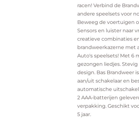
racen! Verbind de Bran
andere speelsets voor no
Beweeg de voertuigen o
Sensors en luister naar vr
creatieve combinaties e
brandweerkazerne met a
Auto's speelsets! Met 6 
gezongen liedjes. Stevi
design. Bas Brandweer is
aan/uit schakelaar en be
automatische uitschakeli
2 AAA-batterijen gelever
verpakking. Geschikt voo
5 jaar.