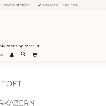
urzame stoffen
Persoonlijk advies
nkussens op maat.
ak
 TOET
RKAZERN