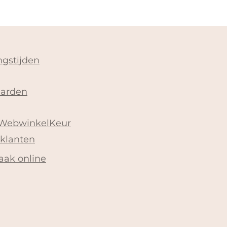
gstijden
arden
 WebwinkelKeur
 klanten
aak online