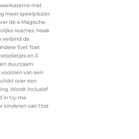
dweerkazerne met
g meer speelplezier.
ver de 4 Magische
olijke reacties. Maak
n verbind de
ndere Toet Toet
melodietjes en 3
g en duurzaam
 voorzien van een
schikt over een
ng. Wordt inclusief
d in try-me
r kinderen van 1 tot