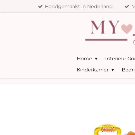
Handgemaakt in Nederland.
M
Ga
direct
naar
de
hoofdinhoud
Home
Interieur G
Kinderkamer
Bedri