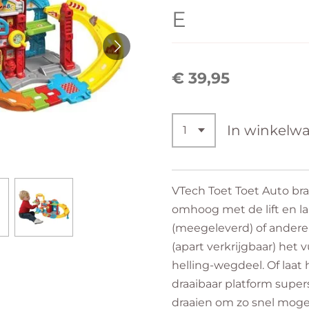
E
€ 39,95
In winkelw
VTech Toet Toet Auto br
omhoog met de lift en l
(meegeleverd) of andere 
(apart verkrijgbaar) het 
helling-wegdeel. Of laat 
draaibaar platform supe
draaien om zo snel mogel