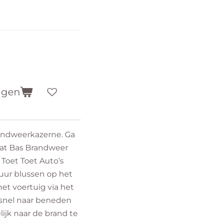
agen
andweerkazerne. Ga
aat Bas Brandweer
Toet Toet Auto’s
vuur blussen op het
het voertuig via het
rsnel naar beneden
ijk naar de brand te