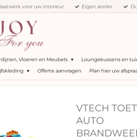
aatwerk voor uw interieur
Eigen atelier
Du
ordijnen, Vloeren en Meubels
Loungekussens en tui
jfskleding
Offerte aanvragen
Plan hier uw afspra
VTECH TOET
AUTO
BRANDWEE