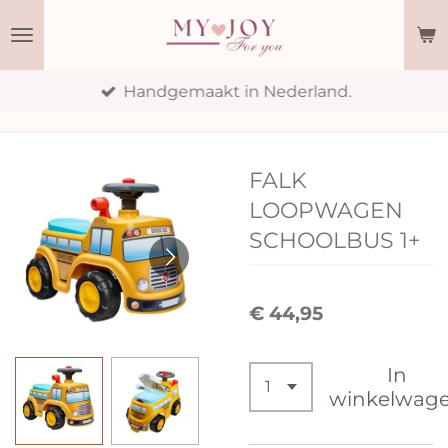
Ga
direct
naar
Handgemaakt in Nederland.
de
hoofdinhoud
FALK
LOOPWAGEN
SCHOOLBUS 1+
€ 44,95
In
winkelwag