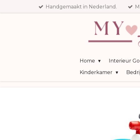
Handgemaakt in Nederland.
M
Ga
direct
naar
de
hoofdinhoud
Home
Interieur G
Kinderkamer
Bedri