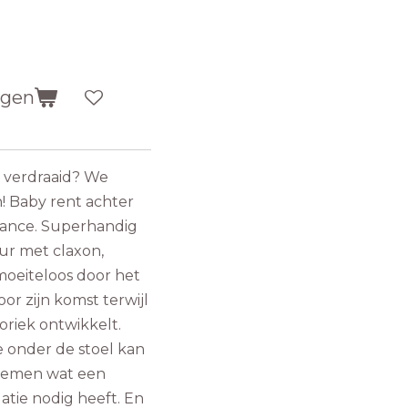
agen
 verdraaid? We
! Baby rent achter
lance. Superhandig
uur met claxon,
oeiteloos door het
or zijn komst terwijl
toriek ontwikkelt.
 onder de stoel kan
enemen wat een
atie nodig heeft. En