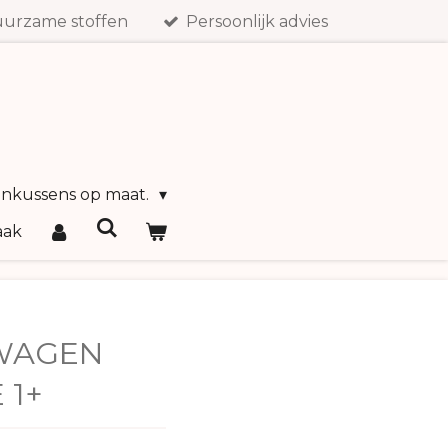
urzame stoffen
Persoonlijk advies
inkussens op maat.
aak
WAGEN
 1+