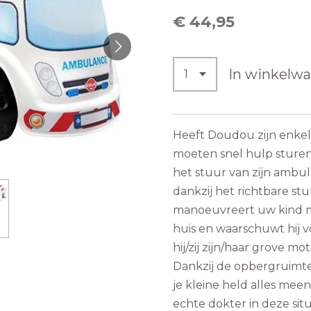
€ 44,95
In winkelw
Heeft Doudou zijn enkel
moeten snel hulp sturen
het stuur van zijn ambu
dankzij het richtbare st
manoeuvreert uw kind m
huis en waarschuwt hij vo
hij/zij zijn/haar grove mo
Dankzij de opbergruimte
je kleine held alles me
echte dokter in deze situ