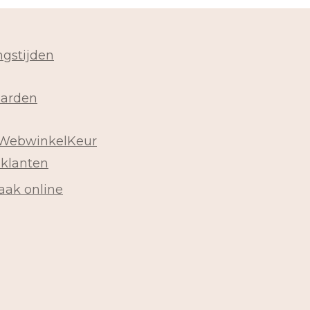
gstijden
arden
 WebwinkelKeur
 klanten
aak online