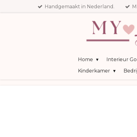
Handgemaakt in Nederland.
M
Ga
direct
naar
de
hoofdinhoud
Home
Interieur G
Kinderkamer
Bedri