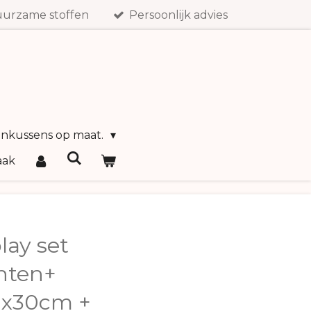
urzame stoffen
Persoonlijk advies
inkussens op maat.
aak
ay set
nten+
0x30cm +