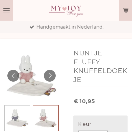
Ga
direct
naar
Handgemaakt in Nederland.
de
hoofdinhoud
NIJNTJE
FLUFFY
KNUFFELDOEK
JE
€ 10,95
Kleur