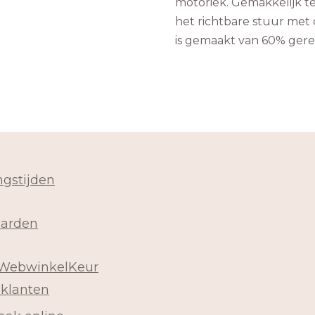
motoriek. Gemakkelijk t
het richtbare stuur met 
is gemaakt van 60% gerec
gstijden
arden
 WebwinkelKeur
 klanten