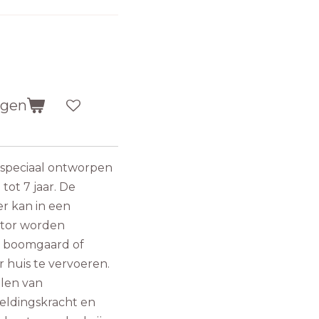
agen
 speciaal ontworpen
 tot 7 jaar. De
 kan in een
ctor worden
de boomgaard of
r huis te vervoeren.
elen van
eeldingskracht en