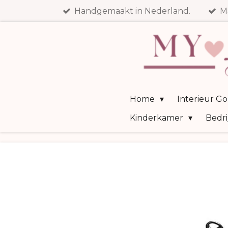
Handgemaakt in Nederland.
M
Ga
direct
naar
de
hoofdinhoud
Home
Interieur G
Kinderkamer
Bedri