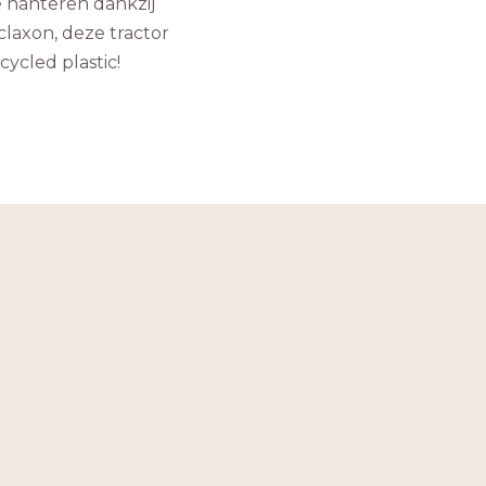
e hanteren dankzij
claxon, deze tractor
ycled plastic!