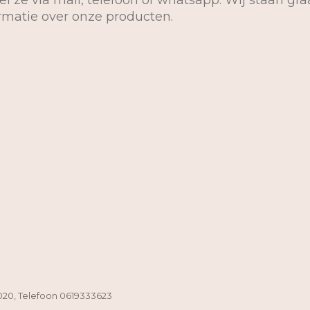
el ze via mail, telefoon of whatsapp. Wij staan gra
ormatie over onze producten.
020, Telefoon 0619333623