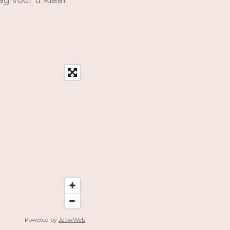
ag voor u klaar
Powered by
JouwWeb