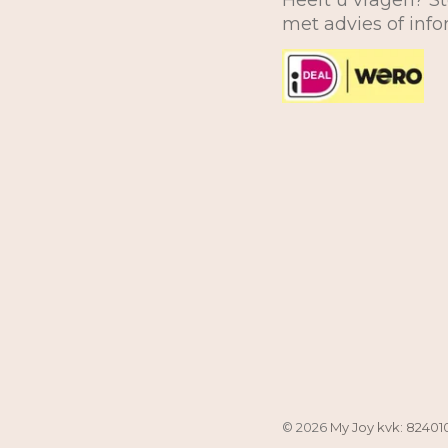
Heeft u vragen? St
met advies of inf
© 2026
My Joy kvk: 82401