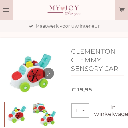
Ga
direct
naar
Maatwerk voor uw interieur
de
hoofdinhoud
CLEMENTONI
CLEMMY
SENSORY CAR
€ 19,95
In
winkelwag