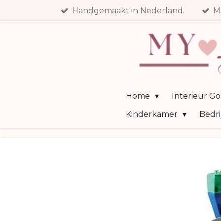
Handgemaakt in Nederland.
M
Ga
direct
naar
de
hoofdinhoud
Home
Interieur G
Kinderkamer
Bedri