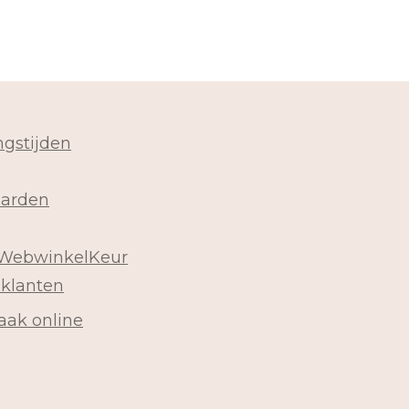
gstijden
arden
 WebwinkelKeur
 klanten
aak online