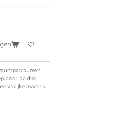
agen
 stuntparcoursen
plezier, de drie
n vrolijke reacties.
.