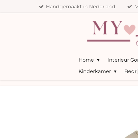
Handgemaakt in Nederland.
M
Ga
direct
naar
de
hoofdinhoud
Home
Interieur G
Kinderkamer
Bedri