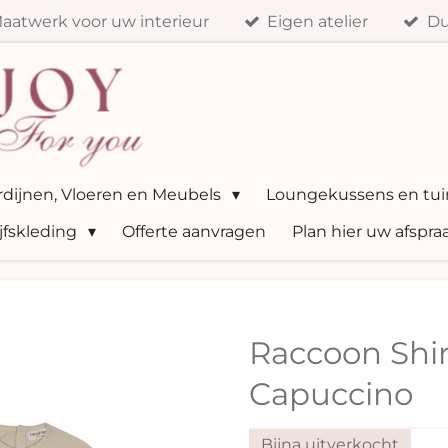
aatwerk voor uw interieur
Eigen atelier
Du
ordijnen, Vloeren en Meubels
Loungekussens en tui
jfskleding
Offerte aanvragen
Plan hier uw afspra
Raccoon Shir
Capuccino
Bijna uitverkocht