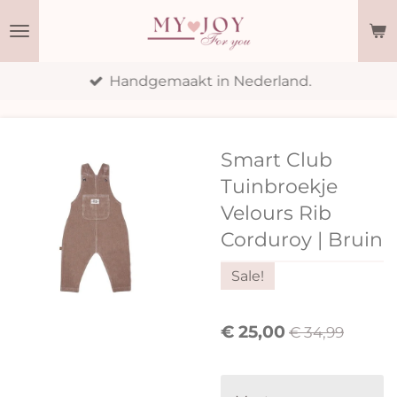
Ga
direct
naar
Handgemaakt in Nederland.
de
hoofdinhoud
Smart Club
Tuinbroekje
Velours Rib
Corduroy | Bruin
Sale!
€ 25,00
€ 34,99