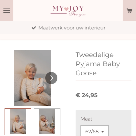
Ga
direct
naar
Maatwerk voor uw interieur
de
hoofdinhoud
Tweedelige
Pyjama Baby
Goose
€ 24,95
Maat