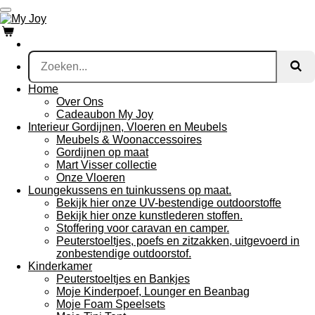
Ga
direct
naar
de
hoofdinhoud
Home
Over Ons
Cadeaubon My Joy
Interieur Gordijnen, Vloeren en Meubels
Meubels & Woonaccessoires
Gordijnen op maat
Mart Visser collectie
Onze Vloeren
Loungekussens en tuinkussens op maat.
Bekijk hier onze UV-bestendige outdoorstoffe
Bekijk hier onze kunstlederen stoffen.
Stoffering voor caravan en camper.
Peuterstoeltjes, poefs en zitzakken, uitgevoerd in
zonbestendige outdoorstof.
Kinderkamer
Peuterstoeltjes en Bankjes
Moje Kinderpoef, Lounger en Beanbag
Moje Foam Speelsets