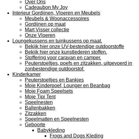
Over Ons
Cadeaubon My Joy
Interieur Gordijnen, Vloeren en Meubels
Meubels & Woonaccessoires
Gordijnen op maat
Mart Visser collectie
Onze Vloeren
Loungekussens en tuinkussens op maat.
Bekijk hier onze UV-bestendige outdoorstoffe
Bekijk hier onze kunstlederen stoffen.
Stoffering voor caravan en camper.
Peuterstoeltjes, poefs en zitzakken, uitgevoerd in
zonbestendige outdoorstof.
Kinderkamer
Peuterstoeltjes en Bankjes
Moje Kinderpoef, Lounger en Beanbag
Moje Foam Speelsets
Moje Tipi Tent
Speelnesten
Ballenbakken
Zitzakken
Speelmatten en Speelnesten
Geboorte
Babykleding
Frogs and Dogs Kleding