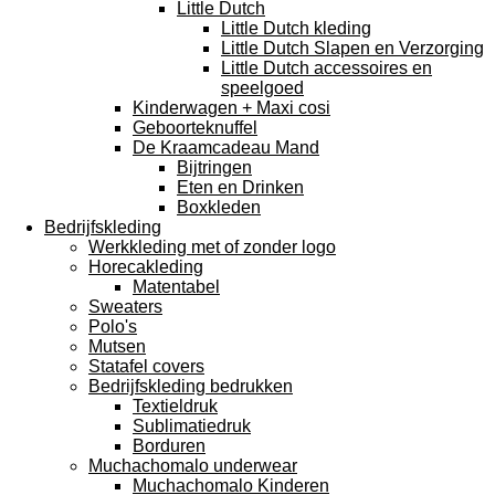
Little Dutch
Little Dutch kleding
Little Dutch Slapen en Verzorging
Little Dutch accessoires en
speelgoed
Kinderwagen + Maxi cosi
Geboorteknuffel
De Kraamcadeau Mand
Bijtringen
Eten en Drinken
Boxkleden
Bedrijfskleding
Werkkleding met of zonder logo
Horecakleding
Matentabel
Sweaters
Polo's
Mutsen
Statafel covers
Bedrijfskleding bedrukken
Textieldruk
Sublimatiedruk
Borduren
Muchachomalo underwear
Muchachomalo Kinderen