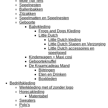
Moje Tipi Tent
Speelnesten
Ballenbakken
Zitzakken
Speelmatten en Speelnesten
Geboorte
Babykleding
Frogs and Dogs Kleding
Little Dutch
Little Dutch kleding
Little Dutch Slapen en Verzorging
Little Dutch accessoires en
speelgoed
Kinderwagen + Maxi cosi
Geboorteknuffel
De Kraamcadeau Mand
Bijtringen
Eten en Drinken
Boxkleden
Bedrijfskleding
Werkkleding met of zonder logo
Horecakleding
Matentabel
Sweaters
Polo's