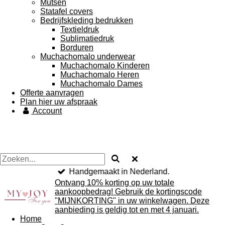
Mutsen
Statafel covers
Bedrijfskleding bedrukken
Textieldruk
Sublimatiedruk
Borduren
Muchachomalo underwear
Muchachomalo Kinderen
Muchachomalo Heren
Muchachomalo Dames
Offerte aanvragen
Plan hier uw afspraak
Account
Handgemaakt in Nederland.
Ontvang 10% korting op uw totale
aankoopbedrag! Gebruik de kortingscode
"MIJNKORTING" in uw winkelwagen. Deze
aanbieding is geldig tot en met 4 januari.
Home