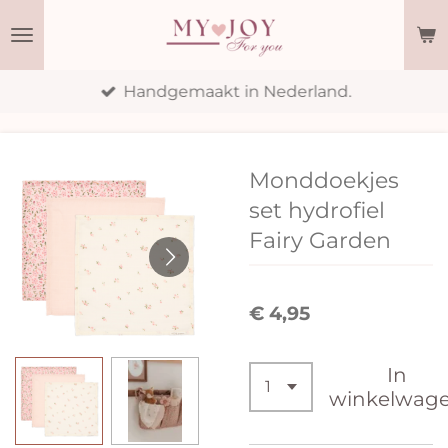
Ga
direct
naar
Handgemaakt in Nederland.
de
hoofdinhoud
Monddoekjes
set hydrofiel
Fairy Garden
€ 4,95
In
winkelwag