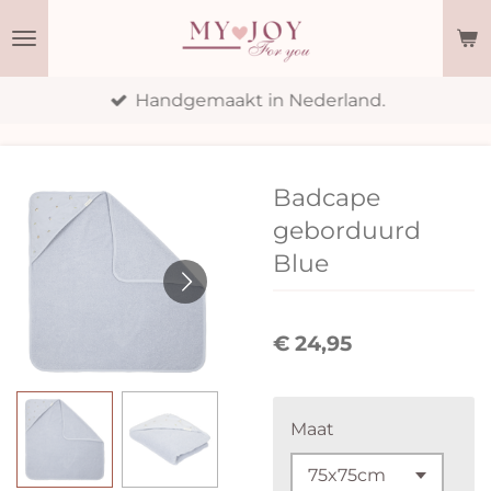
Ga
direct
naar
Handgemaakt in Nederland.
de
hoofdinhoud
Badcape
geborduurd
Blue
€ 24,95
Maat