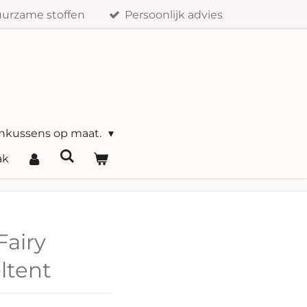
urzame stoffen
Persoonlijk advies
nkussens op maat.
ak
Fairy
ltent