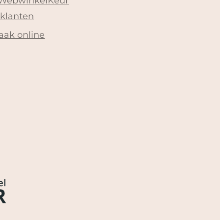
 WebwinkelKeur
 klanten
aak online