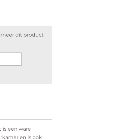
nneer dit product
 is een ware
erkamer en is ook