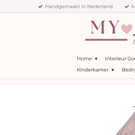
Handgemaakt in Nederland.
M
Ga
direct
naar
de
hoofdinhoud
Home
Interieur G
Kinderkamer
Bedri