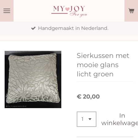
Ga
direct
naar
Handgemaakt in Nederland.
de
hoofdinhoud
Sierkussen met
mooie glans
licht groen
€ 20,00
In
winkelwag