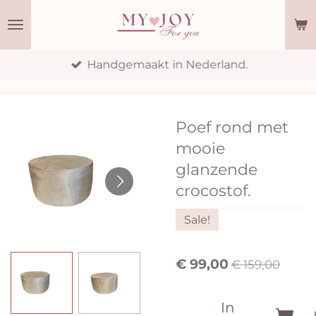
Ga
direct
naar
Handgemaakt in Nederland.
de
hoofdinhoud
Poef rond met
mooie
glanzende
crocostof.
Sale!
€ 99,00
€ 159,00
In