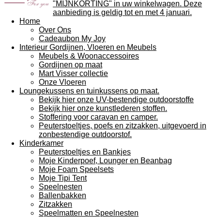
"MIJNKORTING" in uw winkelwagen. Deze
aanbieding is geldig tot en met 4 januari.
Home
Over Ons
Cadeaubon My Joy
Interieur Gordijnen, Vloeren en Meubels
Meubels & Woonaccessoires
Gordijnen op maat
Mart Visser collectie
Onze Vloeren
Loungekussens en tuinkussens op maat.
Bekijk hier onze UV-bestendige outdoorstoffe
Bekijk hier onze kunstlederen stoffen.
Stoffering voor caravan en camper.
Peuterstoeltjes, poefs en zitzakken, uitgevoerd in
zonbestendige outdoorstof.
Kinderkamer
Peuterstoeltjes en Bankjes
Moje Kinderpoef, Lounger en Beanbag
Moje Foam Speelsets
Moje Tipi Tent
Speelnesten
Ballenbakken
Zitzakken
Speelmatten en Speelnesten