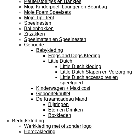
Peuterstoeltjes en Bankjes
Moje Kinderpoef, Lounger en Beanbag
Moje Foam Speelsets
Moje Tipi Tent
Speelnesten
Ballenbakken
Zitzakken
Speelmatten en Speelnesten
Geboorte
Babykleding
Frogs and Dogs Kleding
Little Dutch
Little Dutch kleding
Little Dutch Slapen en Verzorging
Little Dutch accessoires en
speelgoed
Kinderwagen + Maxi cosi
Geboorteknuffel
De Kraamcadeau Mand
Bijtringen
Eten en Drinken
Boxkleden
Bedrijfskleding
Werkkleding met of zonder logo
Horecakleding