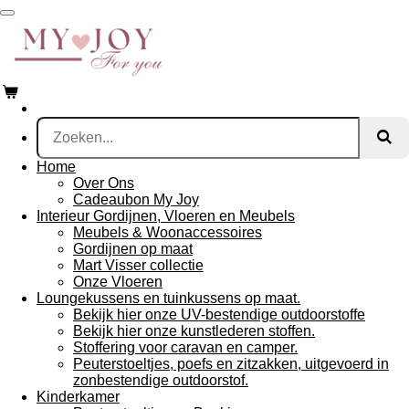
Ga
direct
naar
de
hoofdinhoud
Home
Over Ons
Cadeaubon My Joy
Interieur Gordijnen, Vloeren en Meubels
Meubels & Woonaccessoires
Gordijnen op maat
Mart Visser collectie
Onze Vloeren
Loungekussens en tuinkussens op maat.
Bekijk hier onze UV-bestendige outdoorstoffe
Bekijk hier onze kunstlederen stoffen.
Stoffering voor caravan en camper.
Peuterstoeltjes, poefs en zitzakken, uitgevoerd in
zonbestendige outdoorstof.
Kinderkamer