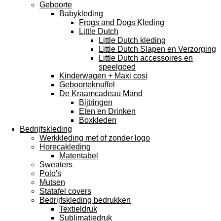
Geboorte
Babykleding
Frogs and Dogs Kleding
Little Dutch
Little Dutch kleding
Little Dutch Slapen en Verzorging
Little Dutch accessoires en
speelgoed
Kinderwagen + Maxi cosi
Geboorteknuffel
De Kraamcadeau Mand
Bijtringen
Eten en Drinken
Boxkleden
Bedrijfskleding
Werkkleding met of zonder logo
Horecakleding
Matentabel
Sweaters
Polo's
Mutsen
Statafel covers
Bedrijfskleding bedrukken
Textieldruk
Sublimatiedruk