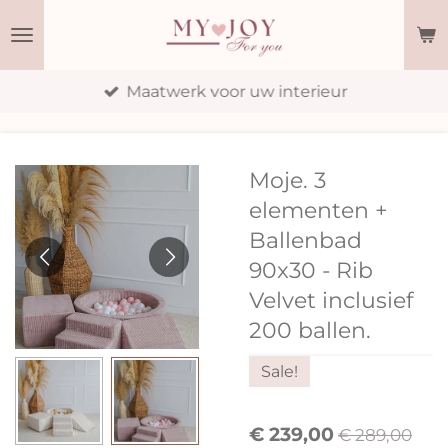
Ga
direct
naar
Maatwerk voor uw interieur
de
hoofdinhoud
Moje. 3
elementen +
Ballenbad
90x30 - Rib
Velvet inclusief
200 ballen.
Sale!
€ 239,00
€ 289,00