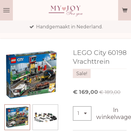
Ga
direct
naar
Handgemaakt in Nederland.
de
hoofdinhoud
LEGO City 60198
Vrachttrein
Sale!
€ 169,00
€ 189,00
In
winkelwag