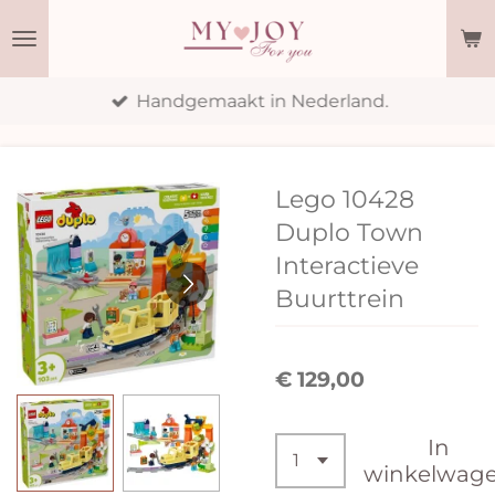
Ga
direct
naar
Handgemaakt in Nederland.
de
hoofdinhoud
Lego 10428
Duplo Town
Interactieve
Buurttrein
€ 129,00
In
winkelwag