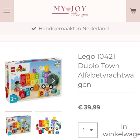
Ga
direct
naar
Handgemaakt in Nederland.
de
hoofdinhoud
Lego 10421
Duplo Town
Alfabetvrachtwa
gen
€ 39,99
In
winkelwag