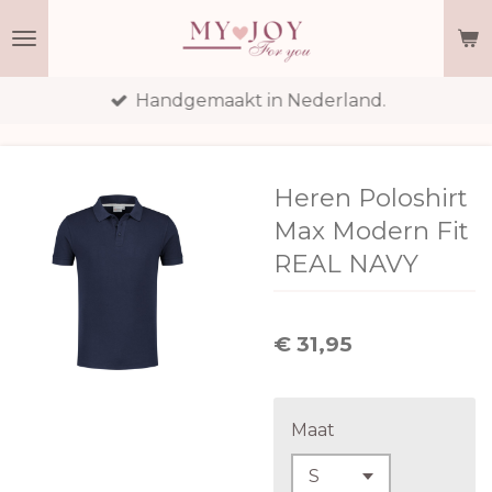
Ga
direct
naar
Handgemaakt in Nederland.
de
hoofdinhoud
Heren Poloshirt
Max Modern Fit
REAL NAVY
€ 31,95
Maat