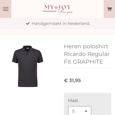
Ga
direct
naar
Handgemaakt in Nederland.
de
hoofdinhoud
Heren poloshirt
Ricardo Regular
Fit GRAPHITE
€ 31,95
Maat