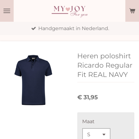
Ga
direct
naar
Handgemaakt in Nederland.
de
hoofdinhoud
Heren poloshirt
Ricardo Regular
Fit REAL NAVY
€ 31,95
Maat