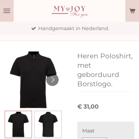
Ga
direct
naar
Handgemaakt in Nederland.
de
hoofdinhoud
Heren Poloshirt,
met
geborduurd
Borstlogo.
€ 31,00
Maat