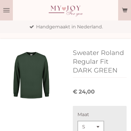
Ga
direct
naar
Handgemaakt in Nederland.
de
hoofdinhoud
Sweater Roland
Regular Fit
DARK GREEN
€ 24,00
Maat