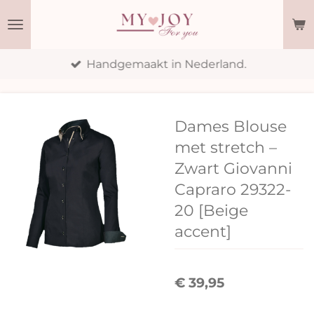
Ga
direct
naar
Handgemaakt in Nederland.
de
hoofdinhoud
Dames Blouse
met stretch –
Zwart Giovanni
Capraro 29322-
20 [Beige
accent]
€ 39,95