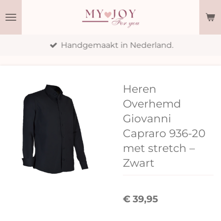
Ga
direct
naar
Handgemaakt in Nederland.
de
hoofdinhoud
Heren
Overhemd
Giovanni
Capraro 936-20
met stretch –
Zwart
€ 39,95