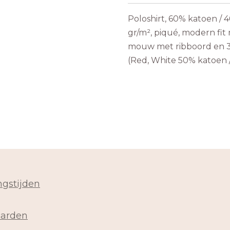
Poloshirt, 60% katoen / 
gr/m², piqué, modern fit
mouw met ribboord en 3
(Red, White 50% katoen 
gstijden
arden