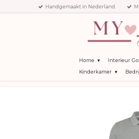
Handgemaakt in Nederland.
M
Ga
direct
naar
de
hoofdinhoud
Home
Interieur G
Kinderkamer
Bedri