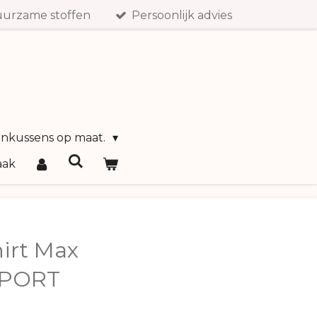
urzame stoffen
Persoonlijk advies
inkussens op maat.
aak
irt Max
SPORT