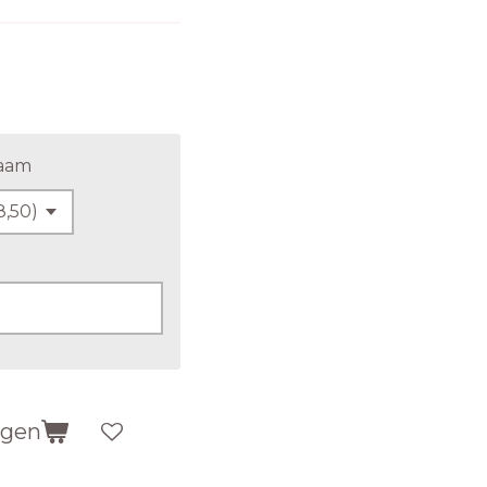
naam
agen