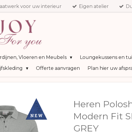
aatwerk voor uw interieur
Eigen atelier
Du
ordijnen, Vloeren en Meubels
Loungekussens en tu
jfskleding
Offerte aanvragen
Plan hier uw afspr
Heren Polosh
Modern Fit 
GREY