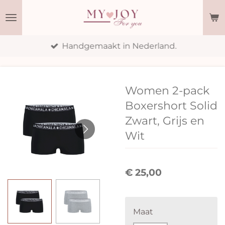
Ga
direct
naar
Handgemaakt in Nederland.
de
hoofdinhoud
Women 2-pack
Boxershort Solid
Zwart, Grijs en
Wit
€ 25,00
Maat