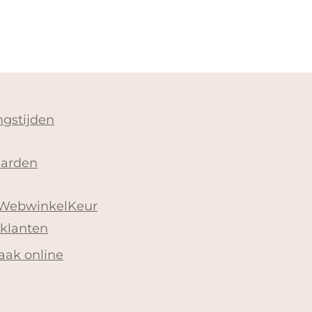
gstijden
arden
 WebwinkelKeur
 klanten
aak online