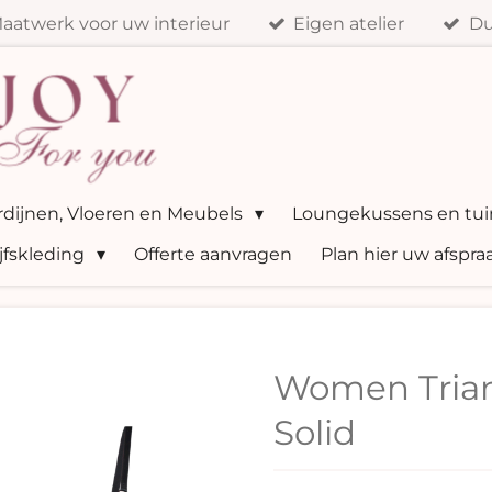
aatwerk voor uw interieur
Eigen atelier
Du
ordijnen, Vloeren en Meubels
Loungekussens en tui
jfskleding
Offerte aanvragen
Plan hier uw afspra
Women Trian
Solid