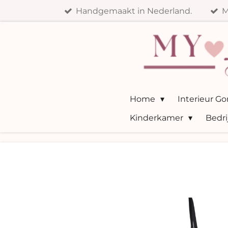
Handgemaakt in Nederland.
M
Ga
direct
naar
de
hoofdinhoud
Home
Interieur G
Kinderkamer
Bedri